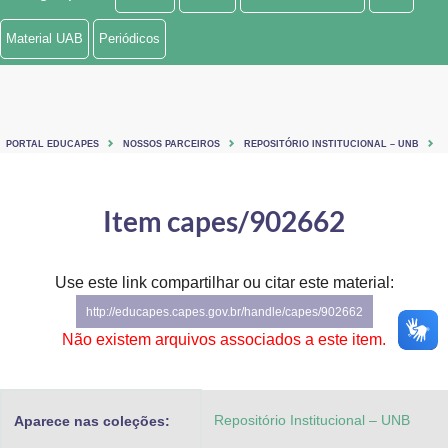
Ministério de Minas e Energia
Material UAB
Periódicos
Ministério da Ciência, Tecnologia, Inovações e Comunicações
Ministério do Meio Ambiente
PORTAL EDUCAPES
NOSSOS PARCEIROS
REPOSITÓRIO INSTITUCIONAL – UNB
Ministério do Turismo
Ministério do Desenvolvimento Regional
Item capes/902662
Controladoria-Geral da União
Use este link compartilhar ou citar este material:
Ministério da Mulher, da Família e dos Direitos Humanos
http://educapes.capes.gov.br/handle/capes/902662
Secretaria-Geral
Não existem arquivos associados a este item.
Secretaria de Governo
Repositório Institucional – UNB
Aparece nas coleções:
Gabinete de Segurança Institucional