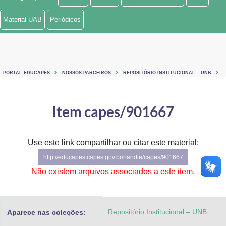
Ministério de Minas e Energia
Material UAB
Periódicos
Ministério da Ciência, Tecnologia, Inovações e Comunicações
Ministério do Meio Ambiente
PORTAL EDUCAPES
NOSSOS PARCEIROS
REPOSITÓRIO INSTITUCIONAL – UNB
Ministério do Turismo
Ministério do Desenvolvimento Regional
Item capes/901667
Controladoria-Geral da União
Use este link compartilhar ou citar este material:
Ministério da Mulher, da Família e dos Direitos Humanos
http://educapes.capes.gov.br/handle/capes/901667
Secretaria-Geral
Não existem arquivos associados a este item.
Secretaria de Governo
Repositório Institucional – UNB
Aparece nas coleções:
Gabinete de Segurança Institucional