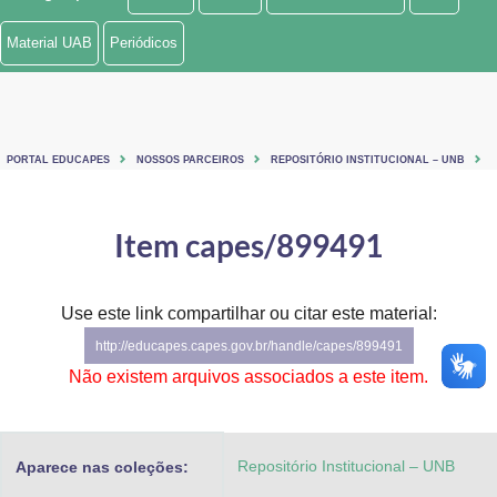
Ministério de Minas e Energia
Material UAB
Periódicos
Ministério da Ciência, Tecnologia, Inovações e Comunicações
Ministério do Meio Ambiente
PORTAL EDUCAPES
NOSSOS PARCEIROS
REPOSITÓRIO INSTITUCIONAL – UNB
Ministério do Turismo
Ministério do Desenvolvimento Regional
Item capes/899491
Controladoria-Geral da União
Use este link compartilhar ou citar este material:
Ministério da Mulher, da Família e dos Direitos Humanos
http://educapes.capes.gov.br/handle/capes/899491
Secretaria-Geral
Não existem arquivos associados a este item.
Secretaria de Governo
Repositório Institucional – UNB
Aparece nas coleções:
Gabinete de Segurança Institucional