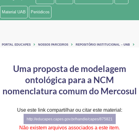
Ministério de Minas e Energia
Material UAB
Periódicos
Ministério da Ciência, Tecnologia, Inovações e Comunicações
Ministério do Meio Ambiente
PORTAL EDUCAPES
NOSSOS PARCEIROS
REPOSITÓRIO INSTITUCIONAL – UNB
Ministério do Turismo
Ministério do Desenvolvimento Regional
Uma proposta de modelagem
ontológica para a NCM
Controladoria-Geral da União
nomenclatura comum do Mercosul
Ministério da Mulher, da Família e dos Direitos Humanos
Secretaria-Geral
Use este link compartilhar ou citar este material:
Secretaria de Governo
http://educapes.capes.gov.br/handle/capes/875821
Não existem arquivos associados a este item.
Gabinete de Segurança Institucional