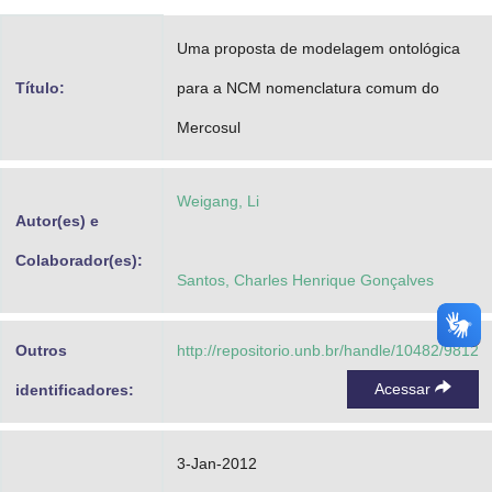
Advocacia-Geral da União
Uma proposta de modelagem ontológica
Banco Central do Brasil
Título:
para a NCM nomenclatura comum do
Planalto
Mercosul
Weigang, Li
Autor(es) e
Colaborador(es):
Santos, Charles Henrique Gonçalves
Outros
http://repositorio.unb.br/handle/10482/9812
Acessar
identificadores:
3-Jan-2012