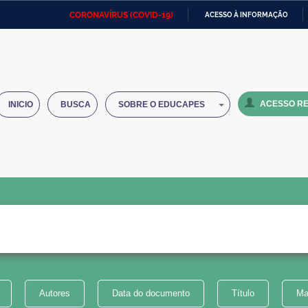
CORONAVÍRUS (COVID-19)
ACESSO À INFORMAÇÃO
Ministério da Defesa
Ministério das Relações
Mini
IR
Exteriores
PARA
O
Ministério da Cidadania
Ministério da Saúde
Mini
CONTEÚDO
ACESSO RE
INICIO
BUSCA
SOBRE O EDUCAPES
Ministério do Desenvolvimento
Controladoria-Geral da União
Minis
Regional
e do
Advocacia-Geral da União
Banco Central do Brasil
Plana
Autores
Data do documento
Título
Ma