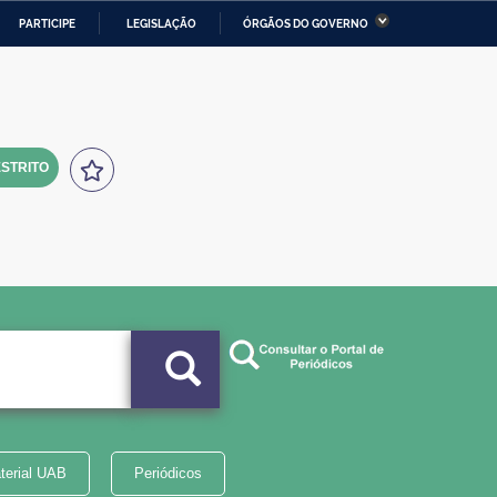
PARTICIPE
LEGISLAÇÃO
ÓRGÃOS DO GOVERNO
stério da Economia
Ministério da Infraestrutura
stério de Minas e Energia
Ministério da Ciência,
Tecnologia, Inovações e
Comunicações
STRITO
tério da Mulher, da Família
Secretaria-Geral
s Direitos Humanos
lto
terial UAB
Periódicos