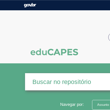
Casa Civil
Ministério da Justiça e
Segurança Pública
Ministério da Agricultura,
Ministério da Educação
Pecuária e Abastecimento
Ministério do Meio Ambiente
Ministério do Turismo
Secretaria de Governo
Gabinete de Segurança
Institucional
Navegar por:
Assunto