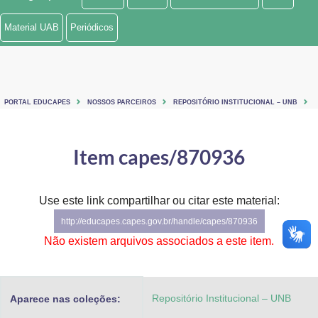
Ministério de Minas e Energia
Material UAB
Periódicos
Ministério da Ciência, Tecnologia, Inovações e Comunicações
Ministério do Meio Ambiente
PORTAL EDUCAPES
NOSSOS PARCEIROS
REPOSITÓRIO INSTITUCIONAL – UNB
Ministério do Turismo
Ministério do Desenvolvimento Regional
Item capes/870936
Controladoria-Geral da União
Use este link compartilhar ou citar este material:
Ministério da Mulher, da Família e dos Direitos Humanos
http://educapes.capes.gov.br/handle/capes/870936
Secretaria-Geral
Não existem arquivos associados a este item.
Secretaria de Governo
Repositório Institucional – UNB
Aparece nas coleções:
Gabinete de Segurança Institucional