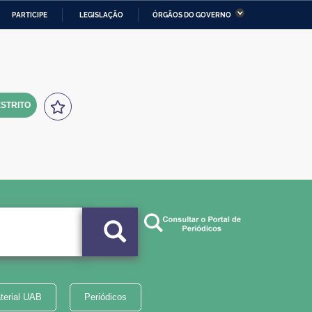
PARTICIPE
LEGISLAÇÃO
ÓRGÃOS DO GOVERNO
stério da Economia
Ministério da Infraestrutura
stério de Minas e Energia
Ministério da Ciência,
Tecnologia, Inovações e
Comunicações
STRITO
tério da Mulher, da Família
Secretaria-Geral
s Direitos Humanos
lto
terial UAB
Periódicos