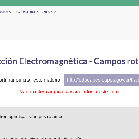
UCIONAL - ACERVO DIGITAL UNESP
ción Electromagnética - Campos ro
tilhar ou citar este material:
http://educapes.capes.gov.br/ha
Não existem arquivos associados a este item.
ctromagnética - Campos rotantes
s y una aplicación: el motor de inducción