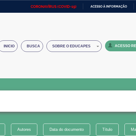
CORONAVÍRUS (COVID-19)
ACESSO À INFORMAÇÃO
Ministério da Defesa
Ministério das Relações
Mini
IR
Exteriores
PARA
O
Ministério da Cidadania
Ministério da Saúde
Mini
CONTEÚDO
ACESSO RE
INICIO
BUSCA
SOBRE O EDUCAPES
Ministério do Desenvolvimento
Controladoria-Geral da União
Minis
Regional
e do
Advocacia-Geral da União
Banco Central do Brasil
Plana
Autores
Data do documento
Título
Ma