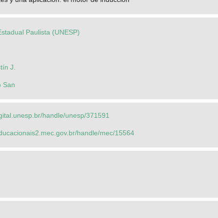
Estadual Paulista (UNESP)
tín J.
o San
igital.unesp.br/handle/unesp/371591
seducacionais2.mec.gov.br/handle/mec/15564