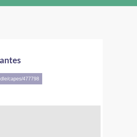
tantes
ndle/capes/477798