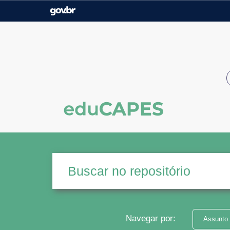
Casa Civil
Ministério da Justiça e
Segurança Pública
Ministério da Agricultura,
Ministério da Educação
Pecuária e Abastecimento
Ministério do Meio Ambiente
Ministério do Turismo
Secretaria de Governo
Gabinete de Segurança
Institucional
Navegar por:
Assunto