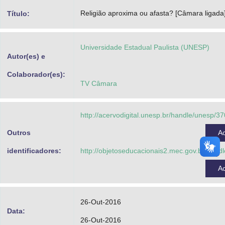
Advocacia-Geral da União
Religião aproxima ou afasta? [Câmara ligada
Título:
Banco Central do Brasil
Universidade Estadual Paulista (UNESP)
Planalto
Autor(es) e
Colaborador(es):
TV Câmara
http://acervodigital.unesp.br/handle/unesp/3
Outros
A
identificadores:
http://objetoseducacionais2.mec.gov.br/han
A
26-Out-2016
Data:
26-Out-2016