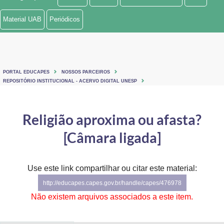
Ministério de Minas e Energia
Material UAB
Periódicos
Ministério da Ciência, Tecnologia, Inovações e Comunicações
Ministério do Meio Ambiente
PORTAL EDUCAPES
NOSSOS PARCEIROS
Ministério do Turismo
REPOSITÓRIO INSTITUCIONAL - ACERVO DIGITAL UNESP
Ministério do Desenvolvimento Regional
Religião aproxima ou afasta?
Controladoria-Geral da União
[Câmara ligada]
Ministério da Mulher, da Família e dos Direitos Humanos
Use este link compartilhar ou citar este material:
Secretaria-Geral
http://educapes.capes.gov.br/handle/capes/476978
Secretaria de Governo
Não existem arquivos associados a este item.
Gabinete de Segurança Institucional