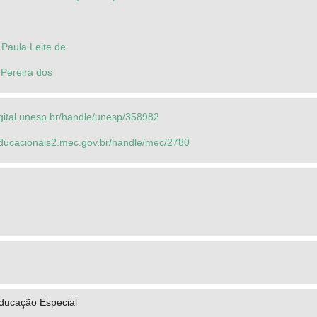
Paula Leite de
 Pereira dos
igital.unesp.br/handle/unesp/358982
seducacionais2.mec.gov.br/handle/mec/2780
ducação Especial