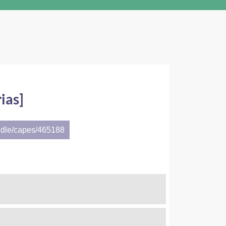
ias]
ndle/capes/465188