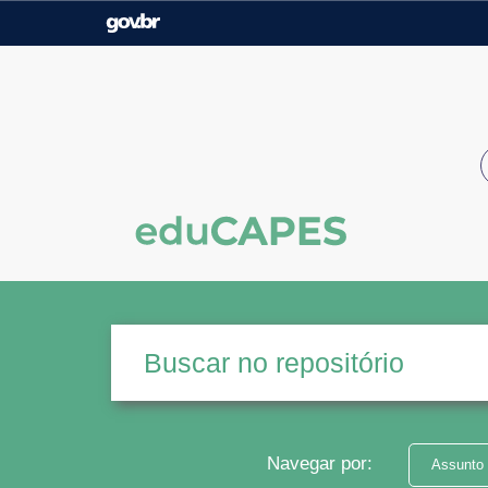
Casa Civil
Ministério da Justiça e
Segurança Pública
Ministério da Agricultura,
Ministério da Educação
Pecuária e Abastecimento
Ministério do Meio Ambiente
Ministério do Turismo
Secretaria de Governo
Gabinete de Segurança
Institucional
Navegar por:
Assunto