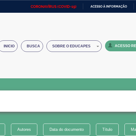
CORONAVÍRUS (COVID-19)
ACESSO À INFORMAÇÃO
Ministério da Defesa
Ministério das Relações
Mini
IR
Exteriores
PARA
O
Ministério da Cidadania
Ministério da Saúde
Mini
CONTEÚDO
ACESSO RE
INICIO
BUSCA
SOBRE O EDUCAPES
Ministério do Desenvolvimento
Controladoria-Geral da União
Minis
Regional
e do
Advocacia-Geral da União
Banco Central do Brasil
Plana
Autores
Data do documento
Título
Ma