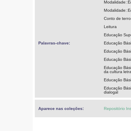
Modalidade::Ed
Modalidade::Ed
Conto de terro
Leitura
Educação Super
Palavras-chave: 
Educação Básic
Educação Bási
Educação Básic
Educação Básic
da cultura letr
Educação Básic
Educação Básic
dialogal
Aparece nas coleções:
Repositório Ins