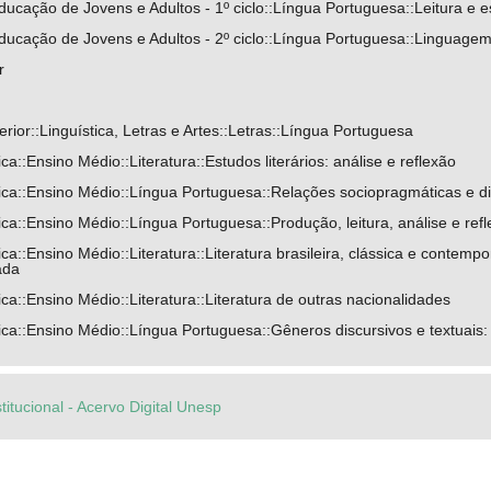
ucação de Jovens e Adultos - 1º ciclo::Língua Portuguesa::Leitura e es
ucação de Jovens e Adultos - 2º ciclo::Língua Portuguesa::Linguagem e
r
ior::Linguística, Letras e Artes::Letras::Língua Portuguesa
a::Ensino Médio::Literatura::Estudos literários: análise e reflexão
ca::Ensino Médio::Língua Portuguesa::Relações sociopragmáticas e di
a::Ensino Médio::Língua Portuguesa::Produção, leitura, análise e ref
a::Ensino Médio::Literatura::Literatura brasileira, clássica e contempo
ada
a::Ensino Médio::Literatura::Literatura de outras nacionalidades
a::Ensino Médio::Língua Portuguesa::Gêneros discursivos e textuais: na
titucional - Acervo Digital Unesp