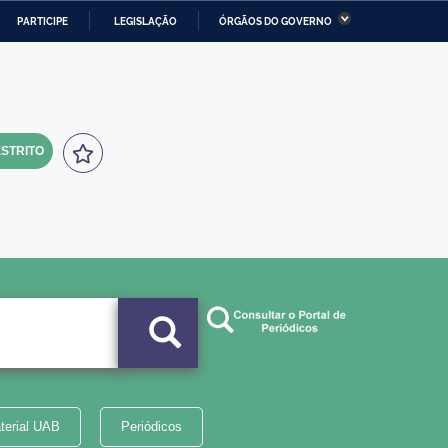
PARTICIPE
LEGISLAÇÃO
ÓRGÃOS DO GOVERNO
stério da Economia
Ministério da Infraestrutura
stério de Minas e Energia
Ministério da Ciência,
Tecnologia, Inovações e
Comunicações
STRITO
tério da Mulher, da Família
Secretaria-Geral
s Direitos Humanos
lto
terial UAB
Periódicos