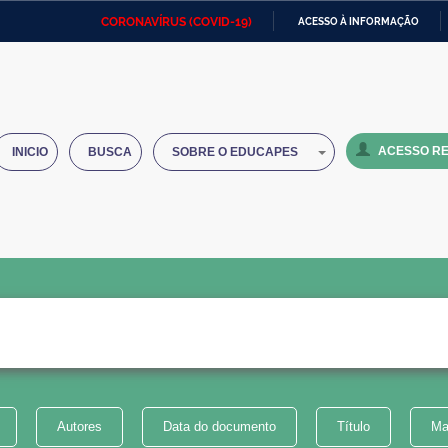
CORONAVÍRUS (COVID-19)
ACESSO À INFORMAÇÃO
Ministério da Defesa
Ministério das Relações
Mini
IR
Exteriores
PARA
O
Ministério da Cidadania
Ministério da Saúde
Mini
CONTEÚDO
ACESSO RE
INICIO
BUSCA
SOBRE O EDUCAPES
Ministério do Desenvolvimento
Controladoria-Geral da União
Minis
Regional
e do
Advocacia-Geral da União
Banco Central do Brasil
Plana
Autores
Data do documento
Título
Ma