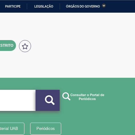
PARTICIPE
LEGISLAÇÃO
ÓRGÃOS DO GOVERNO
stério da Economia
Ministério da Infraestrutura
stério de Minas e Energia
Ministério da Ciência,
Tecnologia, Inovações e
Comunicações
STRITO
tério da Mulher, da Família
Secretaria-Geral
s Direitos Humanos
lto
terial UAB
Periódicos