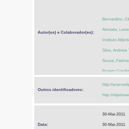
Bernardino, C
Almeida, Laris
Autor(es) e Colaborador(es): 
Instituto Atlâ
Silva, Andreia
Souza, Fátima
Projeto Condi
Rodrigues, Ber
http://acervod
Outros identificadores: 
http://objeto
30-Mai-2011
Data: 
30-Mai-2011