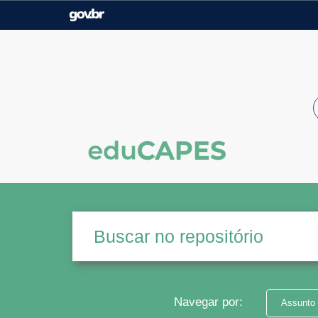
Casa Civil
Ministério da Justiça e
Segurança Pública
Ministério da Agricultura,
Ministério da Educação
Pecuária e Abastecimento
Ministério do Meio Ambiente
Ministério do Turismo
Secretaria de Governo
Gabinete de Segurança
Institucional
Navegar por:
Assunto