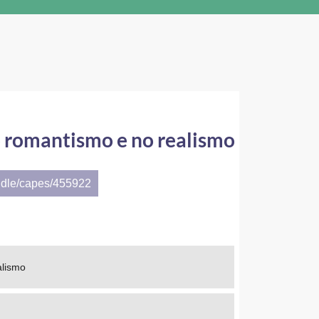
 no romantismo e no realismo
ndle/capes/455922
alismo