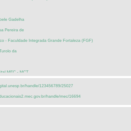
ibele Gadelha
sa Pereira de
ntico - Faculdade Integrada Grande Fortaleza (FGF)
 Turolo da
gital MEC - MCT
nardete Biasi
igital.unesp.br/handle/123456789/25027
seducacionais2.mec.gov.br/handle/mec/16694