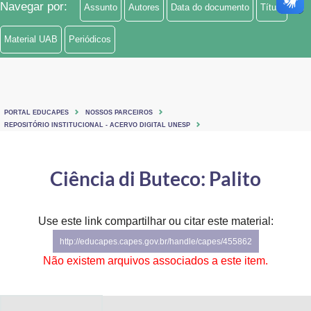
Navegar por:
Assunto
Autores
Data do documento
Título
Ministério de Minas e Energia
Material UAB
Periódicos
Ministério da Ciência, Tecnologia, Inovações e Comunicações
Ministério do Meio Ambiente
Ministério do Turismo
PORTAL EDUCAPES
NOSSOS PARCEIROS
REPOSITÓRIO INSTITUCIONAL - ACERVO DIGITAL UNESP
Ministério do Desenvolvimento Regional
Ciência di Buteco: Palito
Controladoria-Geral da União
Ministério da Mulher, da Família e dos Direitos Humanos
Use este link compartilhar ou citar este material:
Secretaria-Geral
http://educapes.capes.gov.br/handle/capes/455862
Não existem arquivos associados a este item.
Secretaria de Governo
Gabinete de Segurança Institucional