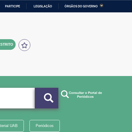
PARTICIPE
LEGISLAÇÃO
ÓRGÃOS DO GOVERNO
stério da Economia
Ministério da Infraestrutura
stério de Minas e Energia
Ministério da Ciência,
Tecnologia, Inovações e
Comunicações
STRITO
tério da Mulher, da Família
Secretaria-Geral
s Direitos Humanos
lto
terial UAB
Periódicos