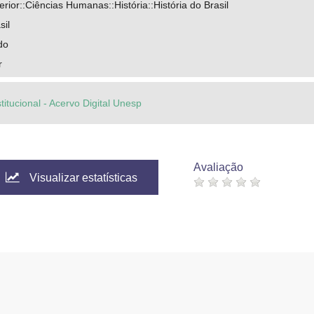
ior::Ciências Humanas::História::História do Brasil
sil
do
r
titucional - Acervo Digital Unesp
Avaliação
Visualizar estatísticas