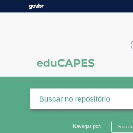
Casa Civil
Ministério da Justiça e
Segurança Pública
Ministério da Agricultura,
Ministério da Educação
Pecuária e Abastecimento
Ministério do Meio Ambiente
Ministério do Turismo
Secretaria de Governo
Gabinete de Segurança
Institucional
Navegar por:
Assunto