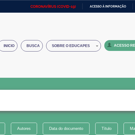
CORONAVÍRUS (COVID-19)
ACESSO À INFORMAÇÃO
Ministério da Defesa
Ministério das Relações
Mini
IR
Exteriores
PARA
O
Ministério da Cidadania
Ministério da Saúde
Mini
CONTEÚDO
ACESSO RE
INICIO
BUSCA
SOBRE O EDUCAPES
Ministério do Desenvolvimento
Controladoria-Geral da União
Minis
Regional
e do
Advocacia-Geral da União
Banco Central do Brasil
Plana
Autores
Data do documento
Título
Ma