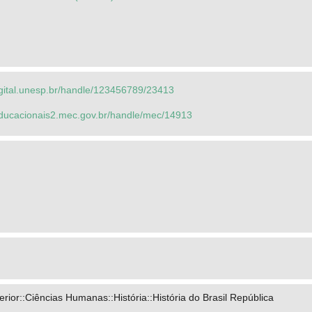
igital.unesp.br/handle/123456789/23413
seducacionais2.mec.gov.br/handle/mec/14913
ior::Ciências Humanas::História::História do Brasil República