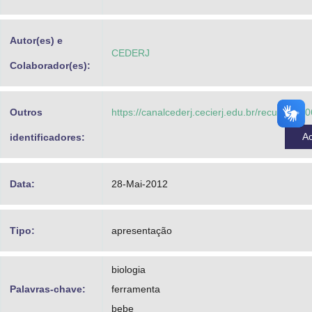
Advocacia-Geral da União
Autor(es) e
Banco Central do Brasil
CEDERJ
Colaborador(es):
Planalto
Outros
https://canalcederj.cecierj.edu.br/recurso/9
A
identificadores:
Data:
28-Mai-2012
Tipo:
apresentação
biologia
Palavras-chave:
ferramenta
bebe