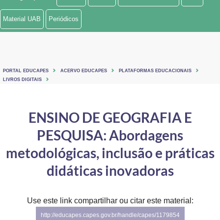
Ministério de Minas e Energia
Material UAB
Periódicos
Ministério da Ciência, Tecnologia, Inovações e Comunicações
Ministério do Meio Ambiente
PORTAL EDUCAPES
ACERVO EDUCAPES
PLATAFORMAS EDUCACIONAIS
Ministério do Turismo
LIVROS DIGITAIS
Ministério do Desenvolvimento Regional
ENSINO DE GEOGRAFIA E
Controladoria-Geral da União
PESQUISA: Abordagens
Ministério da Mulher, da Família e dos Direitos Humanos
metodológicas, inclusão e práticas
Secretaria-Geral
didáticas inovadoras
Secretaria de Governo
Use este link compartilhar ou citar este material:
Gabinete de Segurança Institucional
http://educapes.capes.gov.br/handle/capes/1179854