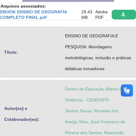
Arquivos associados:
Advocacia-Geral da União
EBOOK ENSINO DE GEOGRAFIA
29.43
Adobe
COMPLETO FINAL.pdf
MB
PDF
Banco Central do Brasil
Planalto
ENSINO DE GEOGRAFIA E
PESQUISA: Abordagens
Título:
metodológicas, inclusão e práticas
didáticas inovadoras
Centro de Educação Aberta e a
Distância - CEAD/UFPI
Autor(es) e
Santos Sousa, Roneide dos
Colaborador(es):
Araújo Silva, José Francisco de
Pereira dos Santos, Raimundo