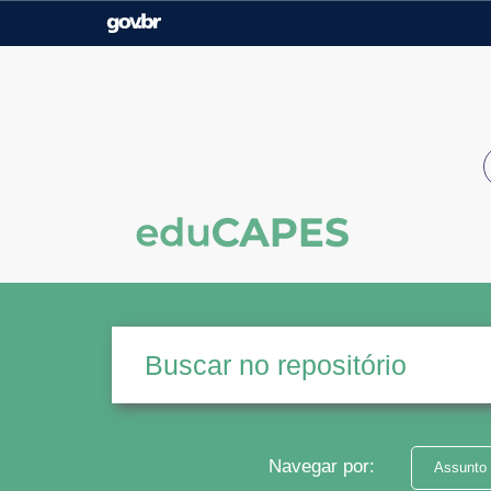
Casa Civil
Ministério da Justiça e
Segurança Pública
Ministério da Agricultura,
Ministério da Educação
Pecuária e Abastecimento
Ministério do Meio Ambiente
Ministério do Turismo
Secretaria de Governo
Gabinete de Segurança
Institucional
Navegar por:
Assunto