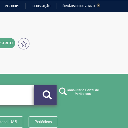
PARTICIPE
LEGISLAÇÃO
ÓRGÃOS DO GOVERNO
stério da Economia
Ministério da Infraestrutura
stério de Minas e Energia
Ministério da Ciência,
Tecnologia, Inovações e
Comunicações
STRITO
tério da Mulher, da Família
Secretaria-Geral
s Direitos Humanos
lto
terial UAB
Periódicos