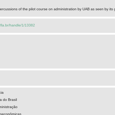
rcussions of the pilot course on administration by UAB as seen by its
.ufla.br/handle/1/13382
cia
a do Brasil
ministração
ioeconômicas