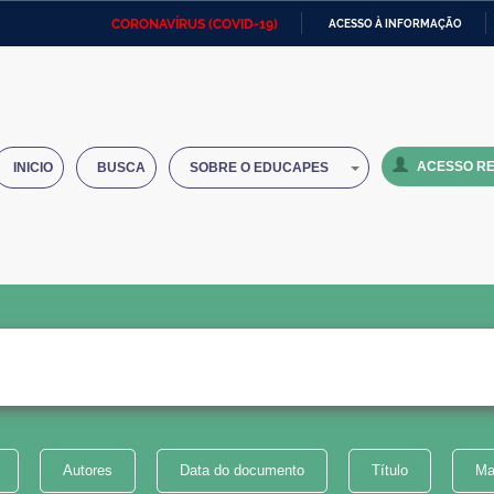
CORONAVÍRUS (COVID-19)
ACESSO À INFORMAÇÃO
Ministério da Defesa
Ministério das Relações
Mini
IR
Exteriores
PARA
O
Ministério da Cidadania
Ministério da Saúde
Mini
CONTEÚDO
ACESSO RE
INICIO
BUSCA
SOBRE O EDUCAPES
Ministério do Desenvolvimento
Controladoria-Geral da União
Minis
Regional
e do
Advocacia-Geral da União
Banco Central do Brasil
Plana
Autores
Data do documento
Título
Ma