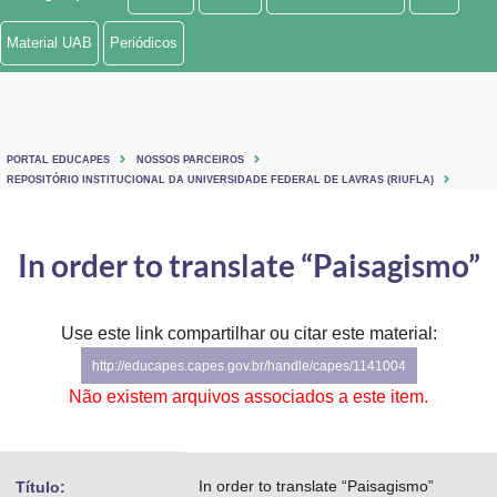
Ministério de Minas e Energia
Material UAB
Periódicos
Ministério da Ciência, Tecnologia, Inovações e Comunicações
Ministério do Meio Ambiente
PORTAL EDUCAPES
NOSSOS PARCEIROS
Ministério do Turismo
REPOSITÓRIO INSTITUCIONAL DA UNIVERSIDADE FEDERAL DE LAVRAS (RIUFLA)
Ministério do Desenvolvimento Regional
In order to translate “Paisagismo”
Controladoria-Geral da União
Ministério da Mulher, da Família e dos Direitos Humanos
Use este link compartilhar ou citar este material:
http://educapes.capes.gov.br/handle/capes/1141004
Secretaria-Geral
Não existem arquivos associados a este item.
Secretaria de Governo
Gabinete de Segurança Institucional
In order to translate “Paisagismo”
Título: