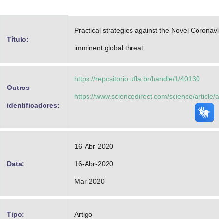
Advocacia-Geral da União
Practical strategies against the Novel Corona
Banco Central do Brasil
Título:
imminent global threat
Planalto
https://repositorio.ufla.br/handle/1/40130
Outros
https://www.sciencedirect.com/science/articl
identificadores:
16-Abr-2020
Data:
16-Abr-2020
Mar-2020
Tipo:
Artigo