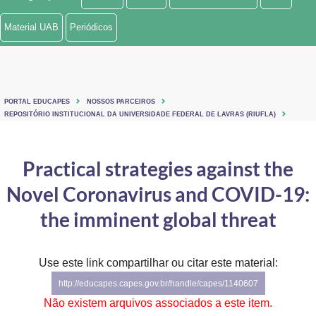
Ministério de Minas e Energia
Material UAB
Periódicos
Ministério da Ciência, Tecnologia, Inovações e Comunicações
Ministério do Meio Ambiente
PORTAL EDUCAPES
NOSSOS PARCEIROS
Ministério do Turismo
REPOSITÓRIO INSTITUCIONAL DA UNIVERSIDADE FEDERAL DE LAVRAS (RIUFLA)
Ministério do Desenvolvimento Regional
Practical strategies against the
Controladoria-Geral da União
Novel Coronavirus and COVID-19:
Ministério da Mulher, da Família e dos Direitos Humanos
the imminent global threat
Secretaria-Geral
Use este link compartilhar ou citar este material:
Secretaria de Governo
http://educapes.capes.gov.br/handle/capes/1140607
Gabinete de Segurança Institucional
Não existem arquivos associados a este item.