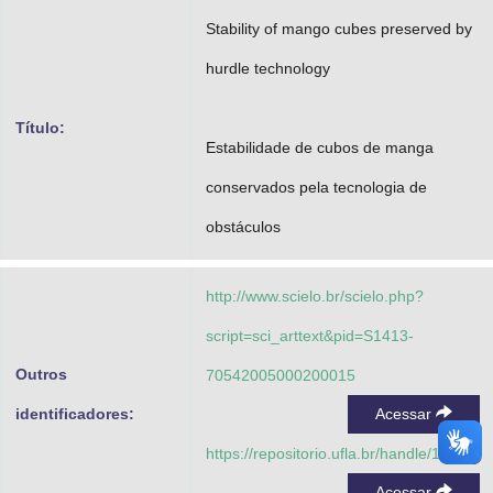
Advocacia-Geral da União
Stability of mango cubes preserved by
hurdle technology
Banco Central do Brasil
Planalto
Título:
Estabilidade de cubos de manga
conservados pela tecnologia de
obstáculos
http://www.scielo.br/scielo.php?
script=sci_arttext&pid=S1413-
Outros
70542005000200015
identificadores:
Acessar
https://repositorio.ufla.br/handle/1/6045
Acessar