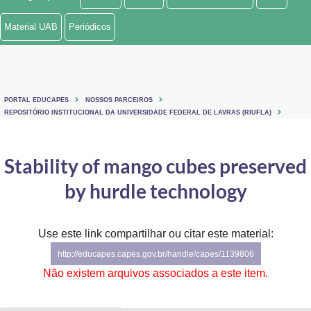
Ministério de Minas e Energia
Material UAB
Periódicos
Ministério da Ciência, Tecnologia, Inovações e Comunicações
Ministério do Meio Ambiente
PORTAL EDUCAPES
NOSSOS PARCEIROS
Ministério do Turismo
REPOSITÓRIO INSTITUCIONAL DA UNIVERSIDADE FEDERAL DE LAVRAS (RIUFLA)
Ministério do Desenvolvimento Regional
Stability of mango cubes preserved
Controladoria-Geral da União
by hurdle technology
Ministério da Mulher, da Família e dos Direitos Humanos
Use este link compartilhar ou citar este material:
Secretaria-Geral
http://educapes.capes.gov.br/handle/capes/1139806
Secretaria de Governo
Não existem arquivos associados a este item.
Gabinete de Segurança Institucional