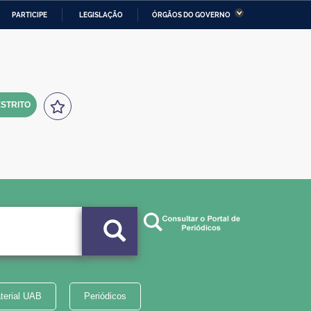
PARTICIPE
LEGISLAÇÃO
ÓRGÃOS DO GOVERNO
stério da Economia
Ministério da Infraestrutura
stério de Minas e Energia
Ministério da Ciência,
Tecnologia, Inovações e
Comunicações
STRITO
tério da Mulher, da Família
Secretaria-Geral
s Direitos Humanos
lto
terial UAB
Periódicos