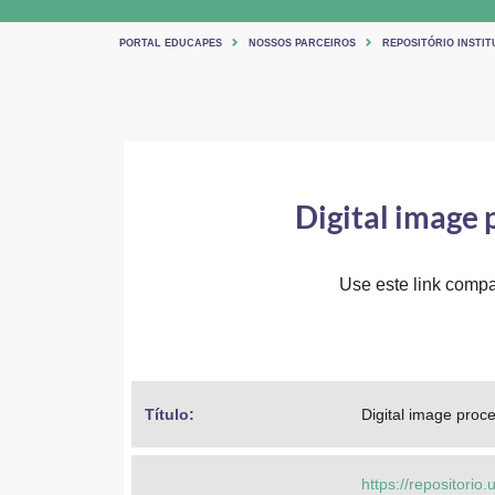
PORTAL EDUCAPES
NOSSOS PARCEIROS
REPOSITÓRIO INSTIT
Digital image 
Use este link compar
Título: 
Digital image proc
https://repositorio