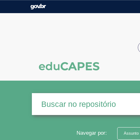
Casa Civil
Ministério da Justiça e
Segurança Pública
Ministério da Agricultura,
Ministério da Educação
Pecuária e Abastecimento
Ministério do Meio Ambiente
Ministério do Turismo
Secretaria de Governo
Gabinete de Segurança
Institucional
Navegar por:
Assunto