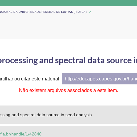
UCIONAL DA UNIVERSIDADE FEDERAL DE LAVRAS (RIUFLA)
processing and spectral data source i
tilhar ou citar este material:
http://educapes.capes.gov.br/ha
Não existem arquivos associados a este item.
essing and spectral data source in seed analysis
.ufla.br/handle/1/42840