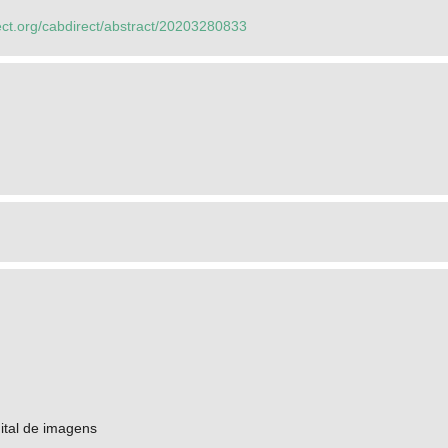
ect.org/cabdirect/abstract/20203280833
ital de imagens