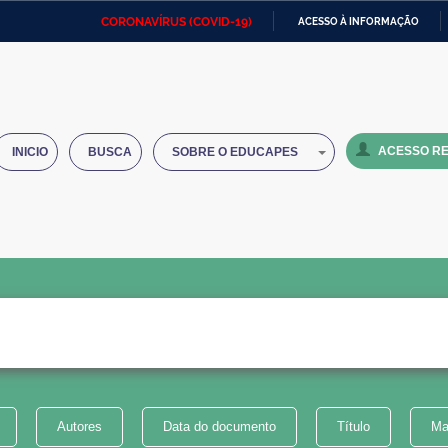
CORONAVÍRUS (COVID-19)
ACESSO À INFORMAÇÃO
Ministério da Defesa
Ministério das Relações
Mini
IR
Exteriores
PARA
O
Ministério da Cidadania
Ministério da Saúde
Mini
CONTEÚDO
ACESSO RE
INICIO
BUSCA
SOBRE O EDUCAPES
Ministério do Desenvolvimento
Controladoria-Geral da União
Minis
Regional
e do
Advocacia-Geral da União
Banco Central do Brasil
Plana
Autores
Data do documento
Título
Ma