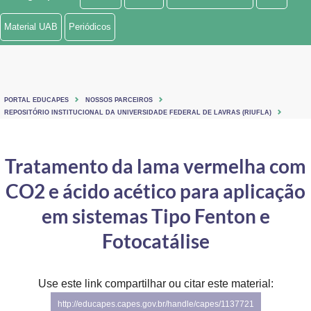
Ministério de Minas e Energia
Material UAB
Periódicos
Ministério da Ciência, Tecnologia, Inovações e Comunicações
Ministério do Meio Ambiente
PORTAL EDUCAPES
NOSSOS PARCEIROS
Ministério do Turismo
REPOSITÓRIO INSTITUCIONAL DA UNIVERSIDADE FEDERAL DE LAVRAS (RIUFLA)
Ministério do Desenvolvimento Regional
Tratamento da lama vermelha com
Controladoria-Geral da União
CO2 e ácido acético para aplicação
Ministério da Mulher, da Família e dos Direitos Humanos
em sistemas Tipo Fenton e
Secretaria-Geral
Fotocatálise
Secretaria de Governo
Use este link compartilhar ou citar este material:
Gabinete de Segurança Institucional
http://educapes.capes.gov.br/handle/capes/1137721