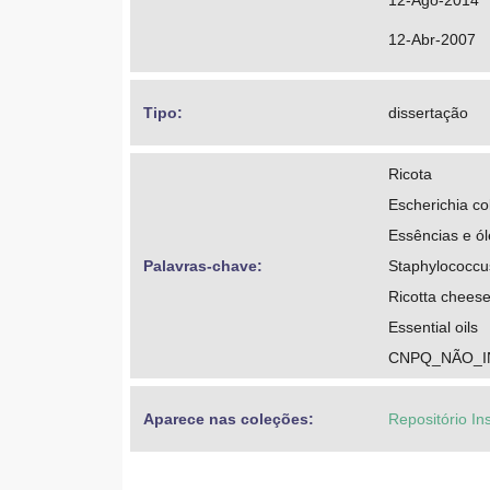
12-Ago-2014
12-Abr-2007
Tipo: 
dissertação
Ricota
Escherichia col
Essências e ól
Palavras-chave: 
Staphylococcu
Ricotta chees
Essential oils
CNPQ_NÃO_
Aparece nas coleções:
Repositório In