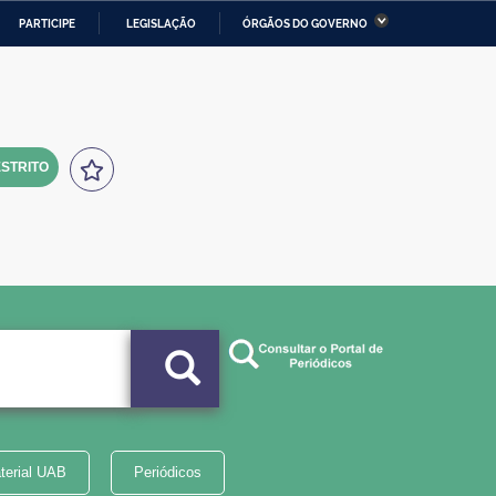
PARTICIPE
LEGISLAÇÃO
ÓRGÃOS DO GOVERNO
stério da Economia
Ministério da Infraestrutura
stério de Minas e Energia
Ministério da Ciência,
Tecnologia, Inovações e
Comunicações
STRITO
tério da Mulher, da Família
Secretaria-Geral
s Direitos Humanos
lto
terial UAB
Periódicos