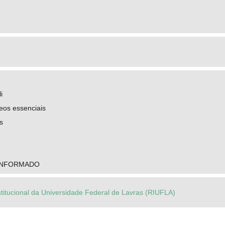
i
eos essenciais
s
e
INFORMADO
stitucional da Universidade Federal de Lavras (RIUFLA)