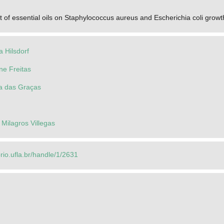
ct of essential oils on Staphylococcus aureus and Escherichia coli growt
a Hilsdorf
e Freitas
a das Graças
 Milagros Villegas
orio.ufla.br/handle/1/2631