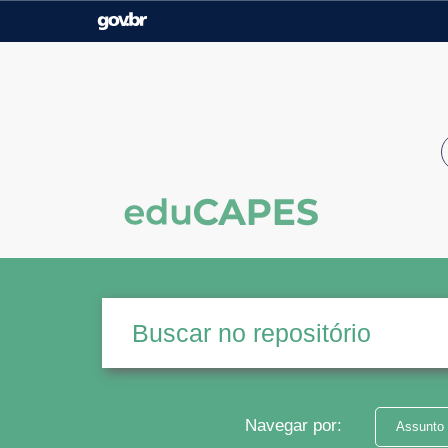
Casa Civil
Ministério da Justiça e
Segurança Pública
Ministério da Agricultura,
Ministério da Educação
Pecuária e Abastecimento
Ministério do Meio Ambiente
Ministério do Turismo
Secretaria de Governo
Gabinete de Segurança
Institucional
Navegar por:
Assunto