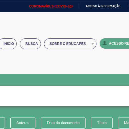
CORONAVÍRUS (COVID-19)
ACESSO À INFORMAÇÃO
Ministério da Defesa
Ministério das Relações
Mini
IR
Exteriores
PARA
O
Ministério da Cidadania
Ministério da Saúde
Mini
CONTEÚDO
ACESSO RE
INICIO
BUSCA
SOBRE O EDUCAPES
Ministério do Desenvolvimento
Controladoria-Geral da União
Minis
Regional
e do
Advocacia-Geral da União
Banco Central do Brasil
Plana
Autores
Data do documento
Título
Ma