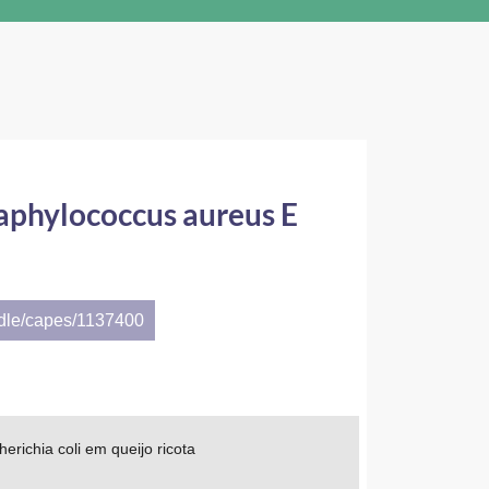
taphylococcus aureus E
ndle/capes/1137400
erichia coli em queijo ricota