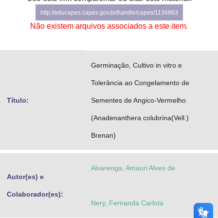
Advocacia-Geral da União
http://educapes.capes.gov.br/handle/capes/1136863
Não existem arquivos associados a este item.
Banco Central do Brasil
Planalto
Germinação, Cultivo in vitro e
Tolerância ao Congelamento de
Título:
Sementes de Angico-Vermelho
(Anadenanthera colubrina(Vell.)
Brenan)
Alvarenga, Amauri Alves de
Autor(es) e
Colaborador(es):
Nery, Fernanda Carlota