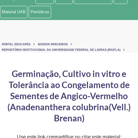
Ministério de Minas e Energia
Material UAB
Periódicos
Ministério da Ciência, Tecnologia, Inovações e Comunicações
Ministério do Meio Ambiente
PORTAL EDUCAPES
NOSSOS PARCEIROS
Ministério do Turismo
REPOSITÓRIO INSTITUCIONAL DA UNIVERSIDADE FEDERAL DE LAVRAS (RIUFLA)
Ministério do Desenvolvimento Regional
Germinação, Cultivo in vitro e
Controladoria-Geral da União
Tolerância ao Congelamento de
Ministério da Mulher, da Família e dos Direitos Humanos
Sementes de Angico-Vermelho
Secretaria-Geral
(Anadenanthera colubrina(Vell.)
Brenan)
Secretaria de Governo
Gabinete de Segurança Institucional
Use este link compartilhar ou citar este material: