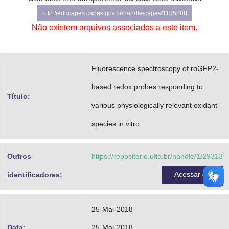
Advocacia-Geral da União
http://educapes.capes.gov.br/handle/capes/1135208
Não existem arquivos associados a este item.
Banco Central do Brasil
Planalto
Fluorescence spectroscopy of roGFP2-
based redox probes responding to
Título:
various physiologically relevant oxidant
species in vitro
Outros
https://repositorio.ufla.br/handle/1/29313
Acessar
identificadores:
25-Mai-2018
Data:
25-Mai-2018