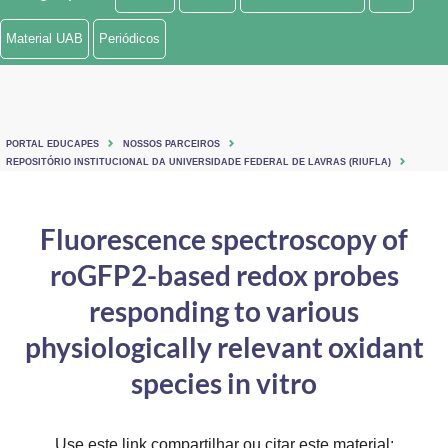
Ministério de Minas e Energia
Material UAB
Periódicos
Ministério da Ciência, Tecnologia, Inovações e Comunicações
Ministério do Meio Ambiente
PORTAL EDUCAPES
NOSSOS PARCEIROS
Ministério do Turismo
REPOSITÓRIO INSTITUCIONAL DA UNIVERSIDADE FEDERAL DE LAVRAS (RIUFLA)
Ministério do Desenvolvimento Regional
Fluorescence spectroscopy of
Controladoria-Geral da União
roGFP2-based redox probes
Ministério da Mulher, da Família e dos Direitos Humanos
responding to various
Secretaria-Geral
physiologically relevant oxidant
species in vitro
Secretaria de Governo
Gabinete de Segurança Institucional
Use este link compartilhar ou citar este material: