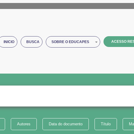
ACESSO RES
INICIO
BUSCA
SOBRE O EDUCAPES
Autores
Data do documento
Título
Ma