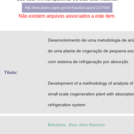
Advocacia-Geral da União
http://educapes.capes.gov.br/handle/capes/1107548
Não existem arquivos associados a este item.
Banco Central do Brasil
Planalto
Desenvolvimento de uma metodologia de aná
de uma planta de cogeração de pequena esc
com sistema de refrigeração por absorção
Título:
Development of a methodology of analysis of
small scale cogeneration plant with absorptio
refrigeration system
Behainne, Jhon Jairo Ramirez