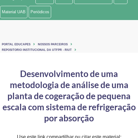
Ministério de Minas e Energia
Material UAB
Periódicos
Ministério da Ciência, Tecnologia, Inovações e Comunicações
Ministério do Meio Ambiente
PORTAL EDUCAPES
NOSSOS PARCEIROS
Ministério do Turismo
REPOSITORIO INSTITUCIONAL DA UTFPR - RIUT
Ministério do Desenvolvimento Regional
Desenvolvimento de uma
Controladoria-Geral da União
metodologia de análise de uma
Ministério da Mulher, da Família e dos Direitos Humanos
planta de cogeração de pequena
Secretaria-Geral
escala com sistema de refrigeração
por absorção
Secretaria de Governo
Gabinete de Segurança Institucional
Use este link compartilhar ou citar este material: