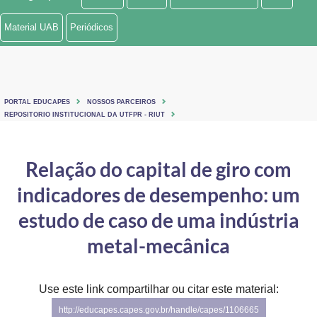
Ministério de Minas e Energia
Material UAB
Periódicos
Ministério da Ciência, Tecnologia, Inovações e Comunicações
Ministério do Meio Ambiente
PORTAL EDUCAPES
NOSSOS PARCEIROS
Ministério do Turismo
REPOSITORIO INSTITUCIONAL DA UTFPR - RIUT
Ministério do Desenvolvimento Regional
Relação do capital de giro com
Controladoria-Geral da União
indicadores de desempenho: um
Ministério da Mulher, da Família e dos Direitos Humanos
estudo de caso de uma indústria
Secretaria-Geral
metal-mecânica
Secretaria de Governo
Use este link compartilhar ou citar este material:
Gabinete de Segurança Institucional
http://educapes.capes.gov.br/handle/capes/1106665