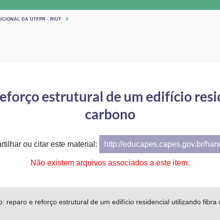
UCIONAL DA UTFPR - RIUT
eforço estrutural de um edifício resi
carbono
tilhar ou citar este material:
http://educapes.capes.gov.br/ha
Não existem arquivos associados a este item.
: reparo e reforço estrutural de um edifício residencial utilizando fibr