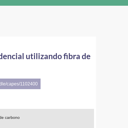
dencial utilizando fibra de
ndle/capes/1102400
a de carbono