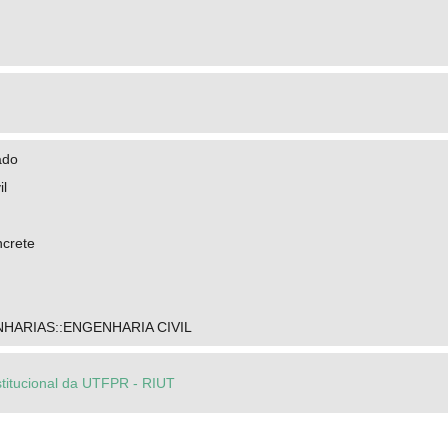
ado
il
ncrete
HARIAS::ENGENHARIA CIVIL
stitucional da UTFPR - RIUT