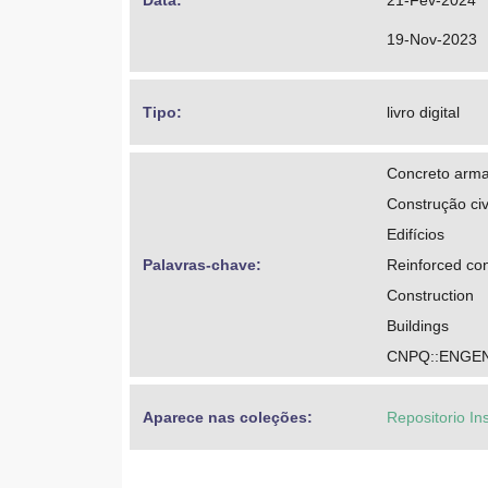
Data: 
21-Fev-2024
19-Nov-2023
Tipo: 
livro digital
Concreto arm
Construção civ
Edifícios
Palavras-chave: 
Reinforced co
Construction
Buildings
CNPQ::ENGEN
Aparece nas coleções:
Repositorio In