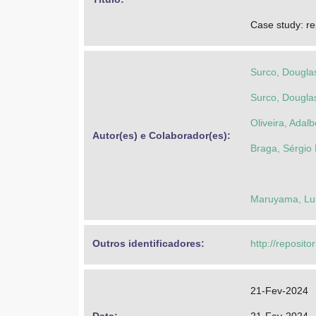
Case study: rep
Surco, Dougl
Surco, Dougl
Oliveira, Adal
Autor(es) e Colaborador(es): 
Braga, Sérgio
Maruyama, Lui
Outros identificadores: 
http://reposito
21-Fev-2024