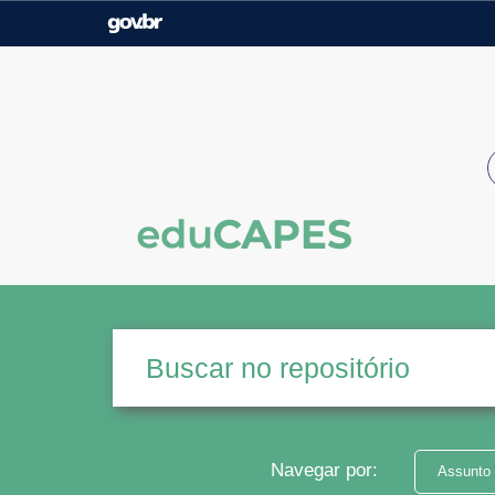
Casa Civil
Ministério da Justiça e
Segurança Pública
Ministério da Agricultura,
Ministério da Educação
Pecuária e Abastecimento
Ministério do Meio Ambiente
Ministério do Turismo
Secretaria de Governo
Gabinete de Segurança
Institucional
Navegar por:
Assunto