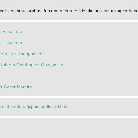
air and structural reinforcement of a residential building using carbono
as Fukunaga
as Fukunaga
berto Luiz Rodrigues de
 Roberto Oberhauser Quintanilha
z Cesar Moreira
rio.utfpr.edu.br/jspui/handle/1/33395