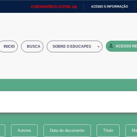
CORONAVÍRUS (COVID-19)
ACESSO À INFORMAÇÃO
Ministério da Defesa
Ministério das Relações
Mini
IR
Exteriores
PARA
O
Ministério da Cidadania
Ministério da Saúde
Mini
CONTEÚDO
ACESSO RE
INICIO
BUSCA
SOBRE O EDUCAPES
Ministério do Desenvolvimento
Controladoria-Geral da União
Minis
Regional
e do
Advocacia-Geral da União
Banco Central do Brasil
Plana
Autores
Data do documento
Título
Ma