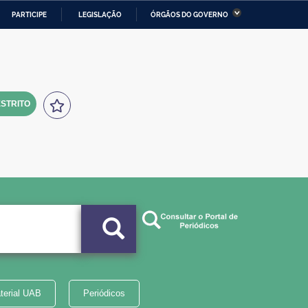
PARTICIPE
LEGISLAÇÃO
ÓRGÃOS DO GOVERNO
stério da Economia
Ministério da Infraestrutura
stério de Minas e Energia
Ministério da Ciência,
Tecnologia, Inovações e
Comunicações
STRITO
tério da Mulher, da Família
Secretaria-Geral
s Direitos Humanos
lto
terial UAB
Periódicos