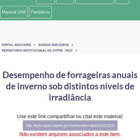
Ministério de Minas e Energia
Material UAB
Periódicos
Ministério da Ciência, Tecnologia, Inovações e Comunicações
Ministério do Meio Ambiente
PORTAL EDUCAPES
NOSSOS PARCEIROS
Ministério do Turismo
REPOSITORIO INSTITUCIONAL DA UTFPR - RIUT
Ministério do Desenvolvimento Regional
Desempenho de forrageiras anuais
Controladoria-Geral da União
de inverno sob distintos níveis de
Ministério da Mulher, da Família e dos Direitos Humanos
irradiância
Secretaria-Geral
Use este link compartilhar ou citar este material:
Secretaria de Governo
http://educapes.capes.gov.br/handle/capes/1101816
Gabinete de Segurança Institucional
Não existem arquivos associados a este item.