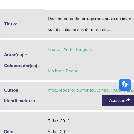
Advocacia-Geral da União
Desempenho de forrageiras anuais de inver
Banco Central do Brasil
Título:
sob distintos níveis de irradiância
Planalto
Soares, André Brugnara
Autor(es) e
Colaborador(es):
Kirchner, Roque
Outros
http://repositorio.utfpr.edu.br/jspui/handle/1/2
Acessar
identificadores:
5-Jun-2012
Data:
5-Jun-2012