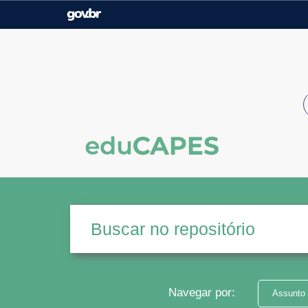
Casa Civil
Ministério da Justiça e
Segurança Pública
Ministério da Agricultura,
Ministério da Educação
Pecuária e Abastecimento
Ministério do Meio Ambiente
Ministério do Turismo
Secretaria de Governo
Gabinete de Segurança
Institucional
Navegar por:
Assunto