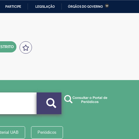
PARTICIPE
LEGISLAÇÃO
ÓRGÃOS DO GOVERNO
stério da Economia
Ministério da Infraestrutura
stério de Minas e Energia
Ministério da Ciência,
Tecnologia, Inovações e
Comunicações
STRITO
tério da Mulher, da Família
Secretaria-Geral
s Direitos Humanos
lto
terial UAB
Periódicos