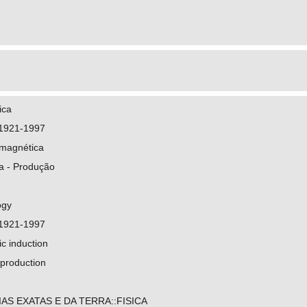
ica
 1921-1997
omagnética
ca - Produção
ogy
 1921-1997
c induction
 production
AS EXATAS E DA TERRA::FISICA