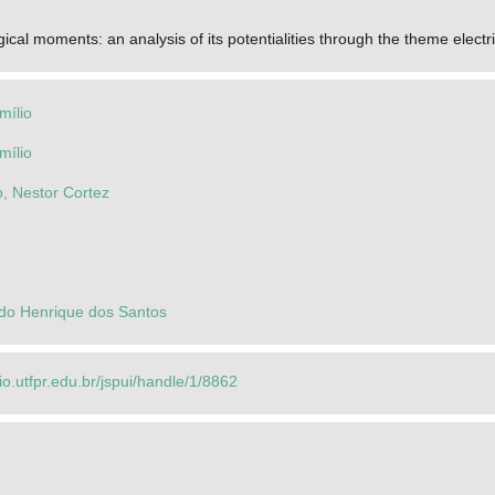
cal moments: an analysis of its potentialities through the theme electr
mílio
mílio
, Nestor Cortez
do Henrique dos Santos
rio.utfpr.edu.br/jspui/handle/1/8862