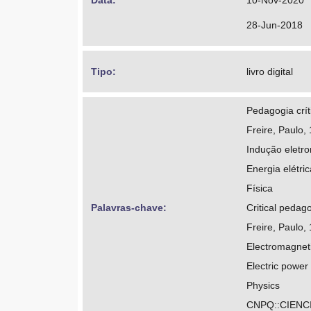
Data: 
10-Nov-2020
28-Jun-2018
Tipo: 
livro digital
Pedagogia crít
Freire, Paulo,
Indução eletr
Energia elétri
Física
Palavras-chave: 
Critical pedag
Freire, Paulo,
Electromagneti
Electric power
Physics
CNPQ::CIENCI