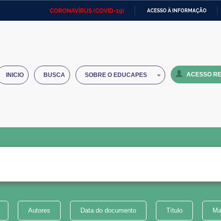
CORONAVÍRUS (COVID-19)
ACESSO À INFORMAÇÃO
Ministério da Defesa
Ministério das Relações
Mini
IR
Exteriores
PARA
O
Ministério da Cidadania
Ministério da Saúde
Mini
CONTEÚDO
ACESSO RE
INICIO
BUSCA
SOBRE O EDUCAPES
Ministério do Desenvolvimento
Controladoria-Geral da União
Minis
Regional
e do
Advocacia-Geral da União
Banco Central do Brasil
Plana
Autores
Data do documento
Título
Ma