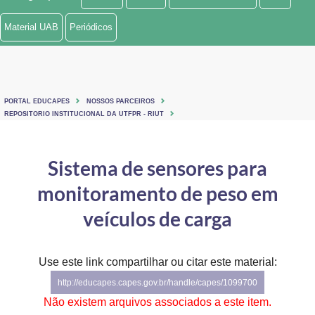
Ministério de Minas e Energia
Material UAB
Periódicos
Ministério da Ciência, Tecnologia, Inovações e Comunicações
Ministério do Meio Ambiente
PORTAL EDUCAPES
NOSSOS PARCEIROS
Ministério do Turismo
REPOSITORIO INSTITUCIONAL DA UTFPR - RIUT
Ministério do Desenvolvimento Regional
Sistema de sensores para
Controladoria-Geral da União
monitoramento de peso em
Ministério da Mulher, da Família e dos Direitos Humanos
veículos de carga
Secretaria-Geral
Use este link compartilhar ou citar este material:
Secretaria de Governo
http://educapes.capes.gov.br/handle/capes/1099700
Gabinete de Segurança Institucional
Não existem arquivos associados a este item.