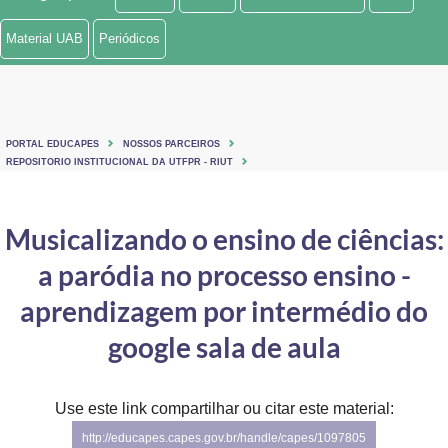
Ministério de Minas e Energia
Material UAB
Periódicos
Ministério da Ciência, Tecnologia, Inovações e Comunicações
Ministério do Meio Ambiente
PORTAL EDUCAPES
NOSSOS PARCEIROS
Ministério do Turismo
REPOSITORIO INSTITUCIONAL DA UTFPR - RIUT
Ministério do Desenvolvimento Regional
Musicalizando o ensino de ciências:
Controladoria-Geral da União
a paródia no processo ensino -
Ministério da Mulher, da Família e dos Direitos Humanos
aprendizagem por intermédio do
Secretaria-Geral
google sala de aula
Secretaria de Governo
Use este link compartilhar ou citar este material:
Gabinete de Segurança Institucional
http://educapes.capes.gov.br/handle/capes/1097805