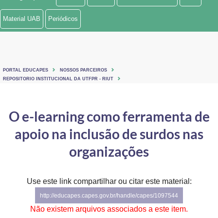
Ministério de Minas e Energia
Material UAB
Periódicos
Ministério da Ciência, Tecnologia, Inovações e Comunicações
Ministério do Meio Ambiente
PORTAL EDUCAPES
NOSSOS PARCEIROS
Ministério do Turismo
REPOSITORIO INSTITUCIONAL DA UTFPR - RIUT
Ministério do Desenvolvimento Regional
O e-learning como ferramenta de
Controladoria-Geral da União
apoio na inclusão de surdos nas
Ministério da Mulher, da Família e dos Direitos Humanos
organizações
Secretaria-Geral
Use este link compartilhar ou citar este material:
Secretaria de Governo
http://educapes.capes.gov.br/handle/capes/1097544
Gabinete de Segurança Institucional
Não existem arquivos associados a este item.