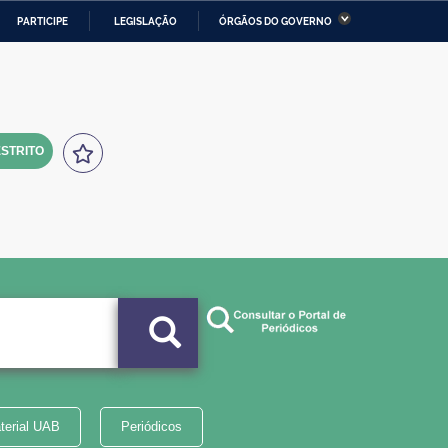
PARTICIPE
LEGISLAÇÃO
ÓRGÃOS DO GOVERNO
stério da Economia
Ministério da Infraestrutura
stério de Minas e Energia
Ministério da Ciência,
Tecnologia, Inovações e
Comunicações
STRITO
tério da Mulher, da Família
Secretaria-Geral
s Direitos Humanos
lto
terial UAB
Periódicos