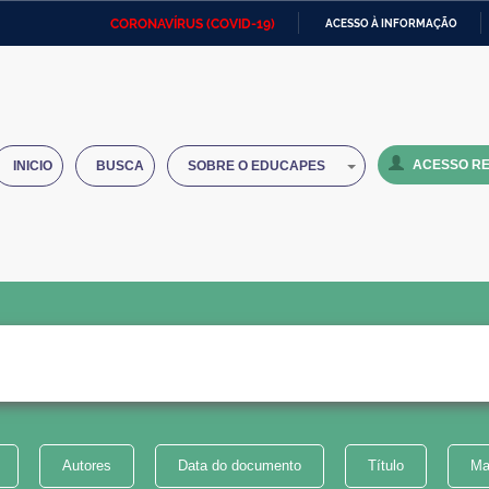
CORONAVÍRUS (COVID-19)
ACESSO À INFORMAÇÃO
Ministério da Defesa
Ministério das Relações
Mini
IR
Exteriores
PARA
O
Ministério da Cidadania
Ministério da Saúde
Mini
CONTEÚDO
ACESSO RE
INICIO
BUSCA
SOBRE O EDUCAPES
Ministério do Desenvolvimento
Controladoria-Geral da União
Minis
Regional
e do
Advocacia-Geral da União
Banco Central do Brasil
Plana
Autores
Data do documento
Título
Ma