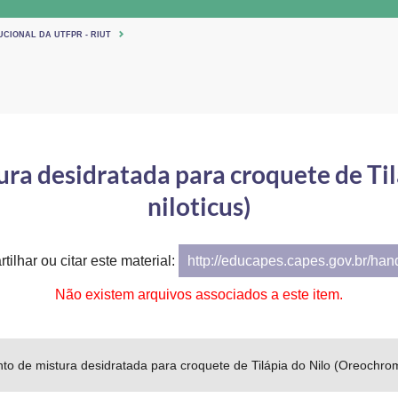
UCIONAL DA UTFPR - RIUT
ra desidratada para croquete de Til
niloticus)
tilhar ou citar este material:
http://educapes.capes.gov.br/ha
Não existem arquivos associados a este item.
o de mistura desidratada para croquete de Tilápia do Nilo (Oreochromi