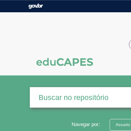
Casa Civil
Ministério da Justiça e
Segurança Pública
Ministério da Agricultura,
Ministério da Educação
Pecuária e Abastecimento
Ministério do Meio Ambiente
Ministério do Turismo
Secretaria de Governo
Gabinete de Segurança
Institucional
Navegar por:
Assunto