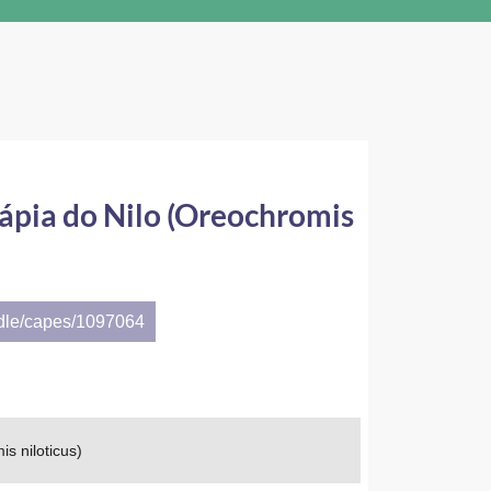
ápia do Nilo (Oreochromis
ndle/capes/1097064
s niloticus)