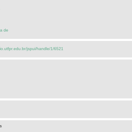
o
na de
rio.utfpr.edu.br/jspui/handle/1/6521
s