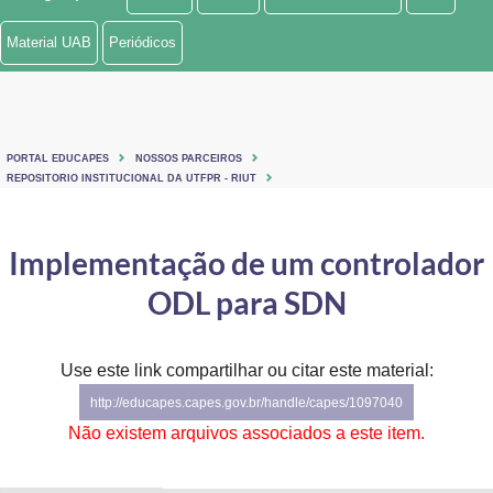
Ministério de Minas e Energia
Material UAB
Periódicos
Ministério da Ciência, Tecnologia, Inovações e Comunicações
Ministério do Meio Ambiente
PORTAL EDUCAPES
NOSSOS PARCEIROS
Ministério do Turismo
REPOSITORIO INSTITUCIONAL DA UTFPR - RIUT
Ministério do Desenvolvimento Regional
Implementação de um controlador
Controladoria-Geral da União
ODL para SDN
Ministério da Mulher, da Família e dos Direitos Humanos
Use este link compartilhar ou citar este material:
Secretaria-Geral
http://educapes.capes.gov.br/handle/capes/1097040
Secretaria de Governo
Não existem arquivos associados a este item.
Gabinete de Segurança Institucional