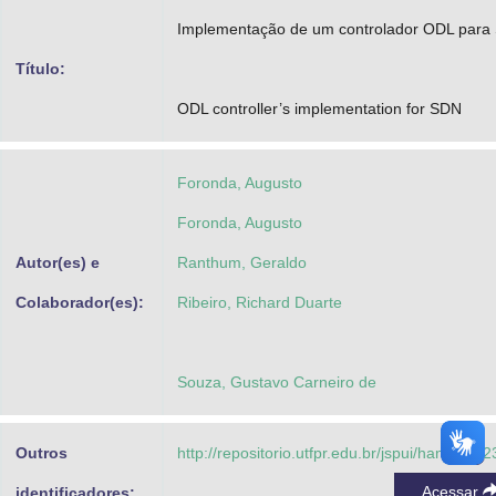
Advocacia-Geral da União
Implementação de um controlador ODL para
Título:
Banco Central do Brasil
ODL controller’s implementation for SDN
Planalto
Foronda, Augusto
Foronda, Augusto
Autor(es) e
Ranthum, Geraldo
Colaborador(es):
Ribeiro, Richard Duarte
Souza, Gustavo Carneiro de
Outros
http://repositorio.utfpr.edu.br/jspui/handle/1/
Acessar
identificadores: