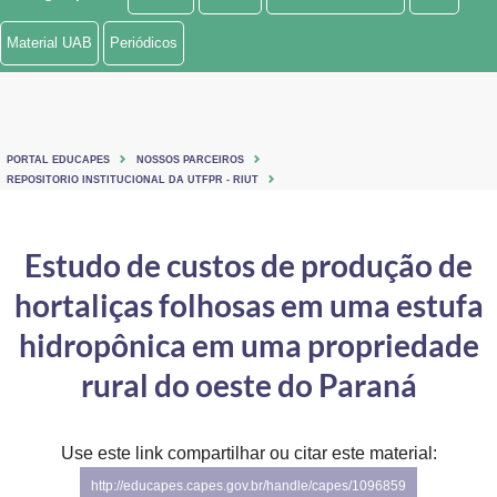
Ministério de Minas e Energia
Material UAB
Periódicos
Ministério da Ciência, Tecnologia, Inovações e Comunicações
Ministério do Meio Ambiente
PORTAL EDUCAPES
NOSSOS PARCEIROS
Ministério do Turismo
REPOSITORIO INSTITUCIONAL DA UTFPR - RIUT
Ministério do Desenvolvimento Regional
Estudo de custos de produção de
Controladoria-Geral da União
hortaliças folhosas em uma estufa
Ministério da Mulher, da Família e dos Direitos Humanos
hidropônica em uma propriedade
Secretaria-Geral
rural do oeste do Paraná
Secretaria de Governo
Use este link compartilhar ou citar este material:
Gabinete de Segurança Institucional
http://educapes.capes.gov.br/handle/capes/1096859