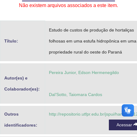
Não existem arquivos associados a este item.
Advocacia-Geral da União
Banco Central do Brasil
Estudo de custos de produção de hortaliças
Planalto
Título:
folhosas em uma estufa hidropônica em uma
propriedade rural do oeste do Paraná
Pereira Junior, Edson Hermenegildo
Autor(es) e
Colaborador(es):
Dal’Sotto, Taiomara Cardos
Outros
http://repositorio.utfpr.edu.br/jspui/handle/1/
Acessar
identificadores: