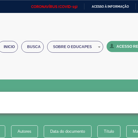
CORONAVÍRUS (COVID-19)
ACESSO À INFORMAÇÃO
Ministério da Defesa
Ministério das Relações
Mini
IR
Exteriores
PARA
O
Ministério da Cidadania
Ministério da Saúde
Mini
CONTEÚDO
ACESSO RE
INICIO
BUSCA
SOBRE O EDUCAPES
Ministério do Desenvolvimento
Controladoria-Geral da União
Minis
Regional
e do
Advocacia-Geral da União
Banco Central do Brasil
Plana
Autores
Data do documento
Título
Ma