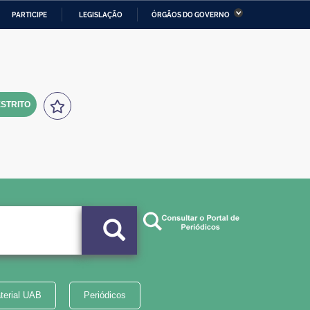
PARTICIPE
LEGISLAÇÃO
ÓRGÃOS DO GOVERNO
stério da Economia
Ministério da Infraestrutura
stério de Minas e Energia
Ministério da Ciência,
Tecnologia, Inovações e
Comunicações
STRITO
tério da Mulher, da Família
Secretaria-Geral
s Direitos Humanos
lto
terial UAB
Periódicos