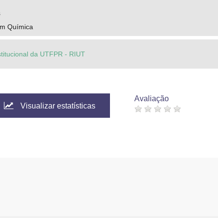
s
em Química
stitucional da UTFPR - RIUT
Avaliação
Visualizar estatísticas