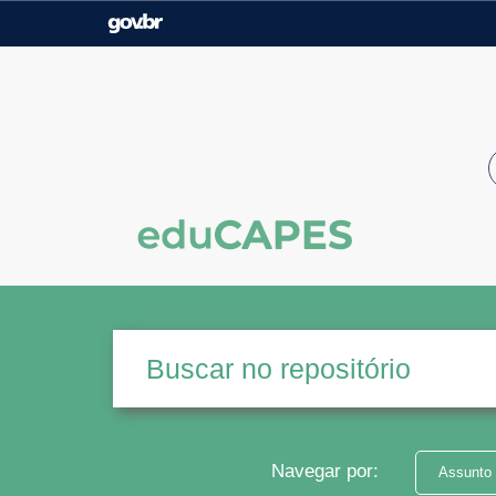
Casa Civil
Ministério da Justiça e
Segurança Pública
Ministério da Agricultura,
Ministério da Educação
Pecuária e Abastecimento
Ministério do Meio Ambiente
Ministério do Turismo
Secretaria de Governo
Gabinete de Segurança
Institucional
Navegar por:
Assunto