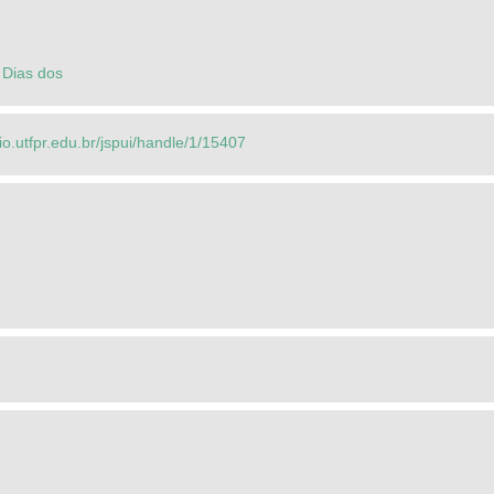
 Dias dos
rio.utfpr.edu.br/jspui/handle/1/15407