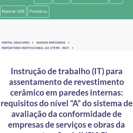
Ministério de Minas e Energia
Material UAB
Periódicos
Ministério da Ciência, Tecnologia, Inovações e Comunicações
Ministério do Meio Ambiente
PORTAL EDUCAPES
NOSSOS PARCEIROS
Ministério do Turismo
REPOSITORIO INSTITUCIONAL DA UTFPR - RIUT
Ministério do Desenvolvimento Regional
Instrução de trabalho (IT) para
Controladoria-Geral da União
assentamento de revestimento
Ministério da Mulher, da Família e dos Direitos Humanos
cerâmico em paredes internas:
Secretaria-Geral
requisitos do nível “A” do sistema de
avaliação da conformidade de
Secretaria de Governo
empresas de serviços e obras da
Gabinete de Segurança Institucional