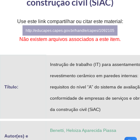
construção civil (SiAC)
Advocacia-Geral da União
Banco Central do Brasil
Use este link compartilhar ou citar este material:
http://educapes.capes.gov.br/handle/capes/1092105
Planalto
Não existem arquivos associados a este item.
Instrução de trabalho (IT) para assentament
revestimento cerâmico em paredes internas:
Título:
requisitos do nível “A” do sistema de avaliaç
conformidade de empresas de serviços e ob
da construção civil (SiAC)
Benetti, Heloiza Aparecida Piassa
Autor(es) e