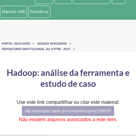
Ministério de Minas e Energia
Material UAB
Periódicos
Ministério da Ciência, Tecnologia, Inovações e Comunicações
Ministério do Meio Ambiente
PORTAL EDUCAPES
NOSSOS PARCEIROS
Ministério do Turismo
REPOSITORIO INSTITUCIONAL DA UTFPR - RIUT
Ministério do Desenvolvimento Regional
Hadoop: análise da ferramenta e
Controladoria-Geral da União
estudo de caso
Ministério da Mulher, da Família e dos Direitos Humanos
Use este link compartilhar ou citar este material:
Secretaria-Geral
http://educapes.capes.gov.br/handle/capes/1090537
Secretaria de Governo
Não existem arquivos associados a este item.
Gabinete de Segurança Institucional