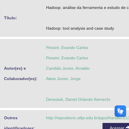
Advocacia-Geral da União
Hadoop: análise da ferramenta e estudo de 
Título:
Banco Central do Brasil
Hadoop: tool analysis and case study
Planalto
Pessini, Evando Carlos
Pessini, Evando Carlos
Autor(es) e
Candido Junior, Arnaldo
Colaborador(es):
Aikes Junior, Jorge
Denesiuk, Daniel Orlando Kernechi
Outros
http://repositorio.utfpr.edu.br/jspui/handle/1/
Acessar
identificadores: