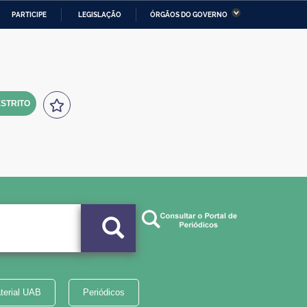
PARTICIPE
LEGISLAÇÃO
ÓRGÃOS DO GOVERNO
stério da Economia
Ministério da Infraestrutura
stério de Minas e Energia
Ministério da Ciência,
Tecnologia, Inovações e
Comunicações
STRITO
tério da Mulher, da Família
Secretaria-Geral
s Direitos Humanos
lto
terial UAB
Periódicos