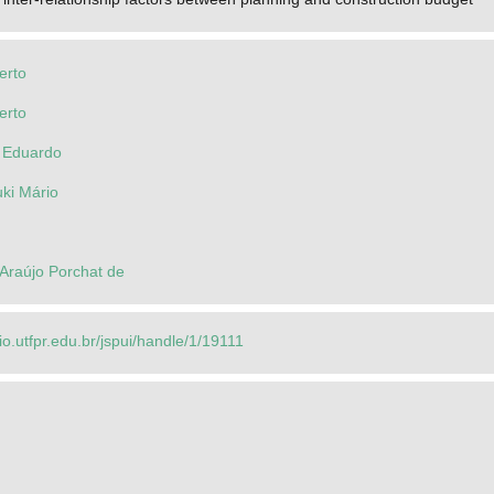
erto
erto
o Eduardo
ki Mário
 Araújo Porchat de
rio.utfpr.edu.br/jspui/handle/1/19111