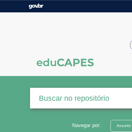
Casa Civil
Ministério da Justiça e
Segurança Pública
Ministério da Agricultura,
Ministério da Educação
Pecuária e Abastecimento
Ministério do Meio Ambiente
Ministério do Turismo
Secretaria de Governo
Gabinete de Segurança
Institucional
Navegar por:
Assunto