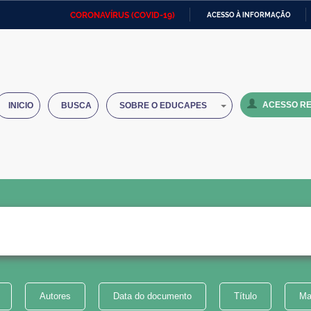
CORONAVÍRUS (COVID-19)
ACESSO À INFORMAÇÃO
Ministério da Defesa
Ministério das Relações
Mini
IR
Exteriores
PARA
O
Ministério da Cidadania
Ministério da Saúde
Mini
CONTEÚDO
ACESSO RE
INICIO
BUSCA
SOBRE O EDUCAPES
Ministério do Desenvolvimento
Controladoria-Geral da União
Minis
Regional
e do
Advocacia-Geral da União
Banco Central do Brasil
Plana
Autores
Data do documento
Título
Ma