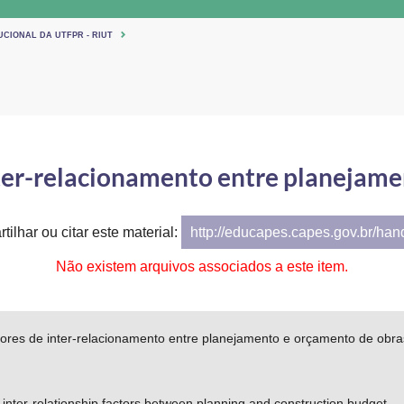
UCIONAL DA UTFPR - RIUT
nter-relacionamento entre planejam
tilhar ou citar este material:
http://educapes.capes.gov.br/ha
Não existem arquivos associados a este item.
tores de inter-relacionamento entre planejamento e orçamento de obra
e inter-relationship factors between planning and construction budget