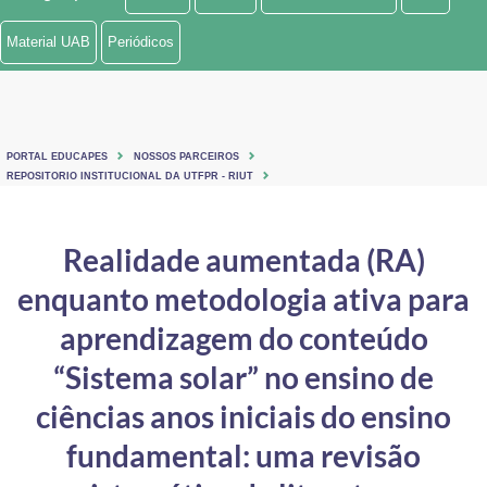
Ministério de Minas e Energia
Material UAB
Periódicos
Ministério da Ciência, Tecnologia, Inovações e Comunicações
Ministério do Meio Ambiente
PORTAL EDUCAPES
NOSSOS PARCEIROS
Ministério do Turismo
REPOSITORIO INSTITUCIONAL DA UTFPR - RIUT
Ministério do Desenvolvimento Regional
Realidade aumentada (RA)
Controladoria-Geral da União
enquanto metodologia ativa para
Ministério da Mulher, da Família e dos Direitos Humanos
aprendizagem do conteúdo
Secretaria-Geral
“Sistema solar” no ensino de
ciências ­anos iniciais do ensino
Secretaria de Governo
fundamental: uma revisão
Gabinete de Segurança Institucional