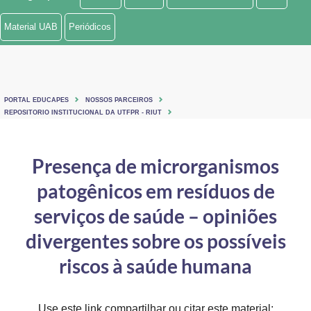
Ministério de Minas e Energia
Material UAB
Periódicos
Ministério da Ciência, Tecnologia, Inovações e Comunicações
Ministério do Meio Ambiente
PORTAL EDUCAPES
NOSSOS PARCEIROS
Ministério do Turismo
REPOSITORIO INSTITUCIONAL DA UTFPR - RIUT
Ministério do Desenvolvimento Regional
Presença de microrganismos
Controladoria-Geral da União
patogênicos em resíduos de
Ministério da Mulher, da Família e dos Direitos Humanos
serviços de saúde – opiniões
Secretaria-Geral
divergentes sobre os possíveis
riscos à saúde humana
Secretaria de Governo
Gabinete de Segurança Institucional
Use este link compartilhar ou citar este material: