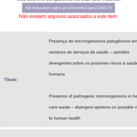
Advocacia-Geral da União
http://educapes.capes.gov.br/handle/capes/1086279
Não existem arquivos associados a este item.
Banco Central do Brasil
Planalto
Presença de microrganismos patogênicos e
resíduos de serviços de saúde – opiniões
divergentes sobre os possíveis riscos à saúd
humana
Título:
Presence of pathogenic microorganisms in he
care waste – divergent opinions on possible r
to human health