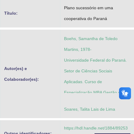
Advocacia-Geral da União
Plano sucessório em uma
Título:
cooperativa do Paraná
Banco Central do Brasil
Planalto
Boehs, Samantha de Toledo
Martins, 1978-
Universidade Federal do Paraná.
Autor(es) e
Setor de Ciências Sociais
Colaborador(es):
Aplicadas. Curso de
Especialização MBA Gestão de
Talentos e Comportamento
Soares, Talita Lais de Lima
Humano
https://hdl.handle.net/1884/89253
Outros identificadores: