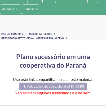
Ministério de Minas e Energia
Material UAB
Periódicos
Ministério da Ciência, Tecnologia, Inovações e Comunicações
Ministério do Meio Ambiente
PORTAL EDUCAPES
NOSSOS PARCEIROS
Ministério do Turismo
REPOSITÓRIO INSTITUCIONAL - REDE PARANÁ ACERVO
Ministério do Desenvolvimento Regional
Plano sucessório em uma
Controladoria-Geral da União
cooperativa do Paraná
Ministério da Mulher, da Família e dos Direitos Humanos
Use este link compartilhar ou citar este material:
Secretaria-Geral
http://educapes.capes.gov.br/handle/1884/89253
Secretaria de Governo
Não existem arquivos associados a este item.
Gabinete de Segurança Institucional