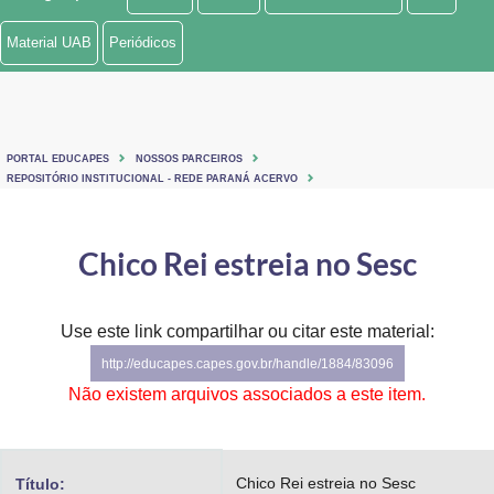
Ministério de Minas e Energia
Material UAB
Periódicos
Ministério da Ciência, Tecnologia, Inovações e Comunicações
Ministério do Meio Ambiente
PORTAL EDUCAPES
NOSSOS PARCEIROS
Ministério do Turismo
REPOSITÓRIO INSTITUCIONAL - REDE PARANÁ ACERVO
Ministério do Desenvolvimento Regional
Chico Rei estreia no Sesc
Controladoria-Geral da União
Ministério da Mulher, da Família e dos Direitos Humanos
Use este link compartilhar ou citar este material:
http://educapes.capes.gov.br/handle/1884/83096
Secretaria-Geral
Não existem arquivos associados a este item.
Secretaria de Governo
Gabinete de Segurança Institucional
Chico Rei estreia no Sesc
Título: