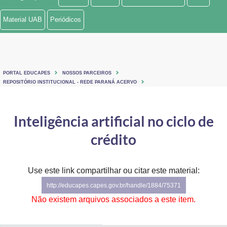
Ministério de Minas e Energia
Material UAB
Periódicos
Ministério da Ciência, Tecnologia, Inovações e Comunicações
Ministério do Meio Ambiente
PORTAL EDUCAPES
NOSSOS PARCEIROS
Ministério do Turismo
REPOSITÓRIO INSTITUCIONAL - REDE PARANÁ ACERVO
Ministério do Desenvolvimento Regional
Inteligência artificial no ciclo de
Controladoria-Geral da União
crédito
Ministério da Mulher, da Família e dos Direitos Humanos
Use este link compartilhar ou citar este material:
Secretaria-Geral
http://educapes.capes.gov.br/handle/1884/75371
Secretaria de Governo
Não existem arquivos associados a este item.
Gabinete de Segurança Institucional