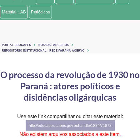
Ministério de Minas e Energia
Material UAB
Periódicos
Ministério da Ciência, Tecnologia, Inovações e Comunicações
Ministério do Meio Ambiente
PORTAL EDUCAPES
NOSSOS PARCEIROS
Ministério do Turismo
REPOSITÓRIO INSTITUCIONAL - REDE PARANÁ ACERVO
Ministério do Desenvolvimento Regional
O processo da revolução de 1930 no
Controladoria-Geral da União
Paraná : atores políticos e
Ministério da Mulher, da Família e dos Direitos Humanos
disidências oligárquicas
Secretaria-Geral
Use este link compartilhar ou citar este material:
Secretaria de Governo
http://educapes.capes.gov.br/handle/1884/71878
Gabinete de Segurança Institucional
Não existem arquivos associados a este item.