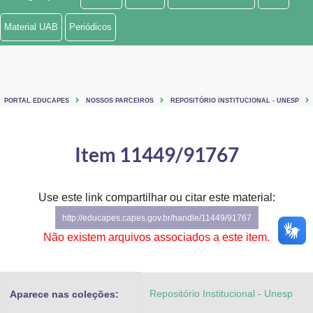
Ministério de Minas e Energia
Material UAB
Periódicos
Ministério da Ciência, Tecnologia, Inovações e Comunicações
Ministério do Meio Ambiente
PORTAL EDUCAPES
NOSSOS PARCEIROS
REPOSITÓRIO INSTITUCIONAL - UNESP
Ministério do Turismo
Ministério do Desenvolvimento Regional
Item 11449/91767
Controladoria-Geral da União
Use este link compartilhar ou citar este material:
Ministério da Mulher, da Família e dos Direitos Humanos
http://educapes.capes.gov.br/handle/11449/91767
Secretaria-Geral
Não existem arquivos associados a este item.
Secretaria de Governo
Repositório Institucional - Unesp
Aparece nas coleções:
Gabinete de Segurança Institucional