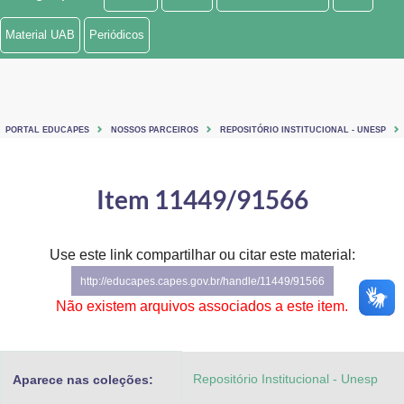
Ministério de Minas e Energia
Material UAB
Periódicos
Ministério da Ciência, Tecnologia, Inovações e Comunicações
Ministério do Meio Ambiente
PORTAL EDUCAPES
NOSSOS PARCEIROS
REPOSITÓRIO INSTITUCIONAL - UNESP
Ministério do Turismo
Ministério do Desenvolvimento Regional
Item 11449/91566
Controladoria-Geral da União
Use este link compartilhar ou citar este material:
Ministério da Mulher, da Família e dos Direitos Humanos
http://educapes.capes.gov.br/handle/11449/91566
Secretaria-Geral
Não existem arquivos associados a este item.
Secretaria de Governo
Repositório Institucional - Unesp
Aparece nas coleções:
Gabinete de Segurança Institucional