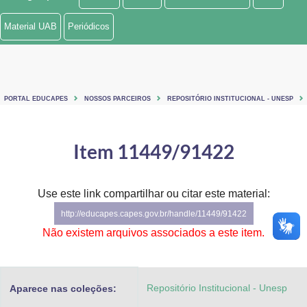
Ministério de Minas e Energia
Material UAB
Periódicos
Ministério da Ciência, Tecnologia, Inovações e Comunicações
Ministério do Meio Ambiente
PORTAL EDUCAPES
NOSSOS PARCEIROS
REPOSITÓRIO INSTITUCIONAL - UNESP
Ministério do Turismo
Ministério do Desenvolvimento Regional
Item 11449/91422
Controladoria-Geral da União
Use este link compartilhar ou citar este material:
Ministério da Mulher, da Família e dos Direitos Humanos
http://educapes.capes.gov.br/handle/11449/91422
Secretaria-Geral
Não existem arquivos associados a este item.
Secretaria de Governo
Repositório Institucional - Unesp
Aparece nas coleções:
Gabinete de Segurança Institucional