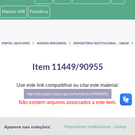
Ministério de Minas e Energia
Material UAB
Periódicos
Ministério da Ciência, Tecnologia, Inovações e Comunicações
Ministério do Meio Ambiente
PORTAL EDUCAPES
NOSSOS PARCEIROS
REPOSITÓRIO INSTITUCIONAL - UNESP
Ministério do Turismo
Ministério do Desenvolvimento Regional
Item 11449/90955
Controladoria-Geral da União
Use este link compartilhar ou citar este material:
Ministério da Mulher, da Família e dos Direitos Humanos
http://educapes.capes.gov.br/handle/11449/90955
Secretaria-Geral
Não existem arquivos associados a este item.
Secretaria de Governo
Repositório Institucional - Unesp
Aparece nas coleções:
Gabinete de Segurança Institucional