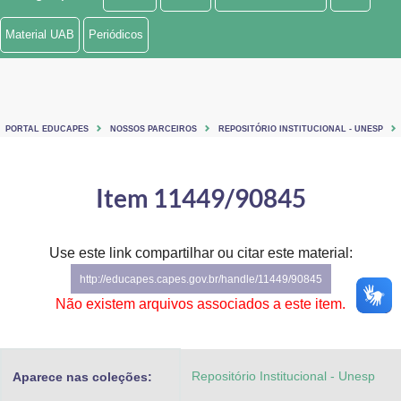
Ministério de Minas e Energia
Material UAB
Periódicos
Ministério da Ciência, Tecnologia, Inovações e Comunicações
Ministério do Meio Ambiente
PORTAL EDUCAPES
NOSSOS PARCEIROS
REPOSITÓRIO INSTITUCIONAL - UNESP
Ministério do Turismo
Ministério do Desenvolvimento Regional
Item 11449/90845
Controladoria-Geral da União
Use este link compartilhar ou citar este material:
Ministério da Mulher, da Família e dos Direitos Humanos
http://educapes.capes.gov.br/handle/11449/90845
Secretaria-Geral
Não existem arquivos associados a este item.
Secretaria de Governo
Repositório Institucional - Unesp
Aparece nas coleções:
Gabinete de Segurança Institucional